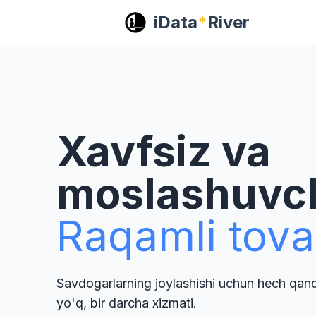
iData
*
River
Xavfsiz va
moslashuvc
Raqamli tova
Savdogarlarning joylashishi uchun hech qan
yo'q, bir darcha xizmati.