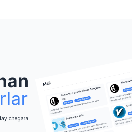
han
rlar
day chegara