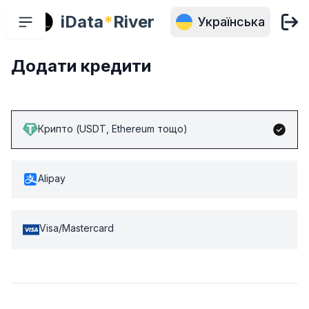
iData
*
River
Українська
Додати кредити
Крипто (USDT, Ethereum тощо)
Alipay
Visa/Mastercard