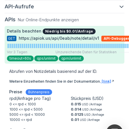
API-Aufrufe
APIs
Nur Online-Endpunkte anzeigen
Details beachten
Niedrig bis $0.01/Anfrage
https://apiok.us/api/0eab/note/detail/v1
GET
API-Debugge
Vor 3 Tagen
Unzureichende Daten für Statistiken
timeout=60s
qps/unlimit
qpm/unlimit
Abrufen von Notizdetails basierend auf der ID.
Weitere Einzelheiten finden Sie in der Dokumentation.
[link]
↗️
Preise
Bühnenpreis
rpd(Anfrage pro Tag)
Stückpreis (USD)
0 <= rpd
< 1000
0.015
USD /Anfrage
1000 <= rpd
< 5000
0.014
USD /Anfrage
5000 <= rpd
< 10000
0.0125
USD /Anfrage
10000 <= rpd
0.01
USD /Anfrage