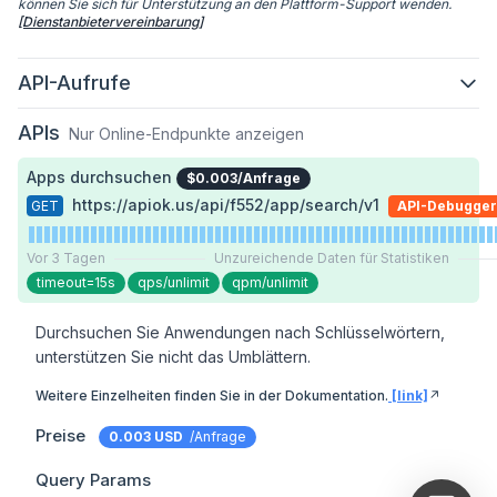
können Sie sich für Unterstützung an den Plattform-Support wenden.
[Dienstanbietervereinbarung]
API-Aufrufe
APIs
Nur Online-Endpunkte anzeigen
Apps durchsuchen
$0.003/Anfrage
https://apiok.us/api/f552/app/search/v1
GET
API-Debugger
Vor 3 Tagen
Unzureichende Daten für Statistiken
timeout=15s
qps/unlimit
qpm/unlimit
Durchsuchen Sie Anwendungen nach Schlüsselwörtern, 
unterstützen Sie nicht das Umblättern.
Weitere Einzelheiten finden Sie in der Dokumentation.
[link]
↗️
Preise
0.003 USD
/Anfrage
Query Params