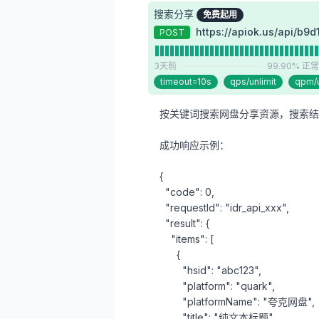
搜索分享
免费起用
https://apiok.us/api/b9d
POST
3天前
99.90% 
timeout=10s
qps/unlimit
qpm/u
按关键词搜索网盘分享资源，搜索结
成功响应示例：

{

  "code": 0,

  "requestId": "idr_api_xxx",

  "result": {

    "items": [

      {

        "hsid": "abc123",

        "platform": "quark",

        "platformName": "夸克网盘",

        "title": "纯文本标题",
