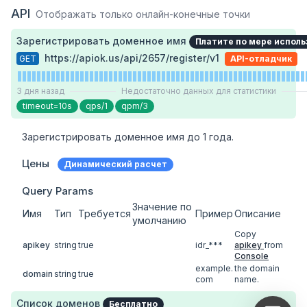
API
Отображать только онлайн-конечные точки
Зарегистрировать доменное имя
Платите по мере исполь
https://apiok.us/api/2657/register/v1
GET
API-отладчик
3 дня назад
Недостаточно данных для статистики
timeout=10s
qps/1
qpm/3
Зарегистрировать доменное имя до 1 года.
Цены
Динамический расчет
Query Params
Значение по
Имя
Тип
Требуется
Пример
Описание
умолчанию
Copy
apikey
string
true
idr_***
apikey
from
Console
example.
the domain
domain
string
true
com
name.
Список доменов
Бесплатно