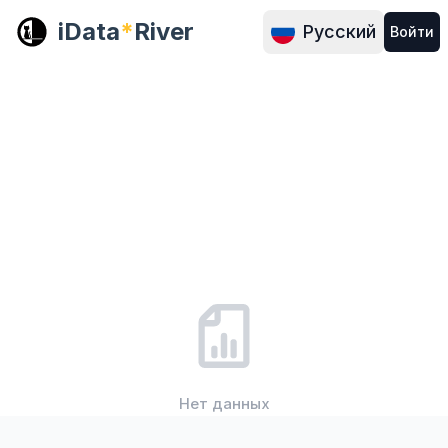
iData
*
River
Русский
Войти
Нет данных