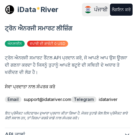
iData
*
River
ਪੰਜਾਬੀ
ਲੌਗਇਨ ਕਰੋ
ਟ੍ਰੋਨ ਐਨਰਜੀ ਸਮਾਰਟ ਲੀਜ਼ਿੰਗ
ਔਨਲਾਈਨ
ਵਪਾਰੀ ਦੀ ਗਾਰੰਟੀ 0 USD
ਟ੍ਰੋਨ ਐਨਰਜੀ ਸਮਾਰਟ ਰੈਂਟਲ API ਪ੍ਰਦਾਨ ਕਰੋ, ਜੋ ਆਪਣੇ ਆਪ ਉਸ ਊਰਜਾ 
ਦੀ ਗਣਨਾ ਕਰਦਾ ਹੈ ਜਿਸਨੂੰ ਤੁਹਾਨੂੰ ਆਪਣੇ ਬਟੂਏ ਦੀ ਸਥਿਤੀ ਦੇ ਅਧਾਰ ਤੇ 
ਖਰੀਦਣ ਦੀ ਲੋੜ ਹੈ।
ਸੇਵਾ ਪ੍ਰਦਾਤਾ ਨਾਲ ਸੰਪਰਕ ਕਰੋ
Email
support@idatariver.com
Telegram
idatariver
ਇਹ ਪ੍ਰੋਜੈਕਟ ਪਲੇਟਫਾਰਮ ਦੁਆਰਾ ਪ੍ਰਦਾਨ ਕੀਤਾ ਗਿਆ ਹੈ. ਜੇਕਰ ਤੁਹਾਡੇ ਕੋਲ ਇਸ ਪ੍ਰੋਜੈਕਟ ਬਾਰੇ
ਕੋਈ ਸਵਾਲ ਹਨ, ਤਾਂ ਕਿਰਪਾ ਕਰਕੇ ਸਾਡੇ ਨਾਲ ਸੰਪਰਕ ਕਰੋ।
API ਕਾਲਾਂ