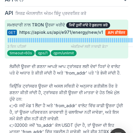
API
ਸਿਰਫ਼ ਔਨਲਾਈਨ ਅੰਤਮ ਬਿੰਦੂ ਪ੍ਰਦਰਸ਼ਿਤ ਕਰੋ
ਸਮਝਦਾਰੀ ਨਾਲ TRON ਊਰਜਾ ਖਰੀਦੋ
ਜਿਵੇਂ ਤੁਸੀਂ ਜਾਂਦੇ ਹੋ ਭੁਗਤਾਨ ਕਰੋ
https://apiok.us/api/e971/energy/new/v1
GET
API ਡੀਬੱਗਰ
3 ਦਿਨ ਪਹਿਲਾਂ
ਅੰਕੜਿਆਂ ਲਈ ਨਾਕਾਫ਼ੀ ਡੇਟਾ
timeout=60s
qps/1
qpm/unlimit
ਲੋੜੀਂਦੀ ਊਰਜਾ ਦੀ ਗਣਨਾ ਆਪਣੇ ਆਪ ਟ੍ਰਾਂਸਫਰ ਲਈ ਦੋਵਾਂ ਧਿਰਾਂ ਦੇ ਵਾਲੇਟ 
ਪਤੇ ਦੇ ਅਧਾਰ ਤੇ ਕੀਤੀ ਜਾਂਦੀ ਹੈ ਅਤੇ 'from_addr' ਪਤੇ 'ਤੇ ਭੇਜੀ ਜਾਂਦੀ ਹੈ.

ਕਿਉਂਕਿ ਟ੍ਰਾਂਸਫਰ ਊਰਜਾ ਦੀ ਅਸਲ ਸਥਿਤੀ ਦੇ ਅਨੁਸਾਰ ਗਤੀਸ਼ੀਲ ਤੌਰ ਤੇ 
ਗਣਨਾ ਕੀਤੀ ਜਾਂਦੀ ਹੈ, ਟ੍ਰਾਂਸਫਰ ਕੀਤੀ ਊਰਜਾ ਦੀ ਮਾਤਰਾ ਦੇ ਹੇਠ ਲਿਖੇ ਮੁੱਲ 
ਹੁੰਦੇ ਹਨ:

👉0: ਜਦੋਂ ਮੋਡ 1 ਲੈਂਦਾ ਹੈ ਅਤੇ 'from_addr' ਵਾਲੇਟ ਵਿੱਚ ਕਾਫ਼ੀ ਊਰਜਾ ਹੁੰਦੀ 
ਹੈ, ਤਾਂ ਊਰਜਾ ਪਰਿਵਰਤਨ ਕਾਰਵਾਈ ਨੂੰ ਚਲਾਇਆ ਨਹੀਂ ਜਾਵੇਗਾ, ਅਤੇ ਇਸ 
ਸਮੇਂ ਕੋਈ ਫੀਸ ਨਹੀਂ ਕੱਟੀ ਜਾਵੇਗੀ.

👉32000: ਜਦੋਂ 'to_addr' ਕੋਲ USDT ਹੁੰਦਾ ਹੈ, ਤਾਂ ਊਰਜਾ ਦੀ ਇਹ 
ਮਾਤਰਾ 'from_addr' ਵਿੱਚ ਤਬਦੀਲ ਹੋ ਜਾਵੇਗੀ, ਅਤੇ ਫੀਸ 3TRX ਹੋਵੇਗੀ, 