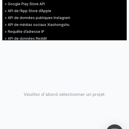
> Google Play Store API
> API de l’App Store d’Apple
> API de données publiques Instagram
> API de médias sociaux Xiaohongshu
> Requête d’adresse IP
> API de données Reddit
> twitter(X) API
> API de données de Dianping Notes
Veuillez d'abord sélectionner un projet.