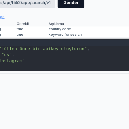
us/api/f552/app/search/v1
Gönder
lge
Gerekli
Açıklama
g
true
country code
g
true
keyword for search
"Lütfen önce bir apikey oluşturun"
,
 
"us"
,
Instagram"