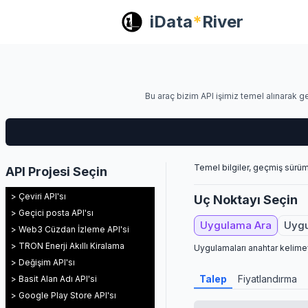
iData
*
River
Bu araç bizim API işimiz temel alınarak gel
Temel bilgiler, geçmiş sürüm
API Projesi Seçin
> Çeviri API'sı
Uç Noktayı Seçin
> Geçici posta API'sı
Uygulama Ara
Uygu
> Web3 Cüzdan İzleme API'si
> TRON Enerji Akıllı Kiralama
Uygulamaları anahtar kelime
> Değişim API'sı
Talep
Fiyatlandırma
> Basit Alan Adı API'si
> Google Play Store API'sı