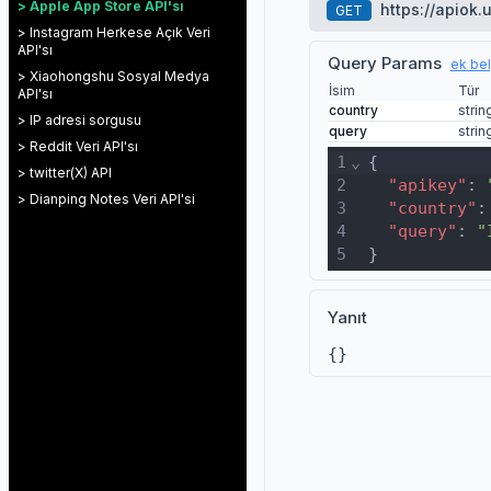
> Apple App Store API'sı
https://apiok.
GET
> Instagram Herkese Açık Veri
API'sı
Query Params
ek be
> Xiaohongshu Sosyal Medya
İsim
Tür
API'sı
country
strin
> IP adresi sorgusu
query
strin
> Reddit Veri API'sı
1
⌄
{
> twitter(X) API
2
"apikey"
: 
> Dianping Notes Veri API'si
3
"country"
:
4
"query"
: 
"
5
}
Yanıt
{}