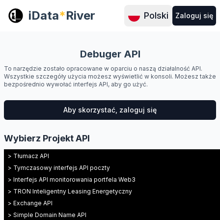
iData
*
River
Polski
Zaloguj się
Debuger API
To narzędzie zostało opracowane w oparciu o naszą działalność API.
Wszystkie szczegóły użycia możesz wyświetlić w konsoli. Możesz także
bezpośrednio wywołać interfejs API, aby go użyć.
Aby skorzystać, zaloguj się
Wybierz Projekt API
> Tłumacz API
> Tymczasowy interfejs API poczty
> Interfejs API monitorowania portfela Web3
> TRON Inteligentny Leasing Energetyczny
> Exchange API
> Simple Domain Name API