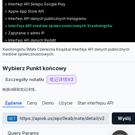
> Interfejs API Sklepu Google Play
> Apple App Store API
> Interfejs API danych publicznych Instagramu
> Interfejs API mediów społecznościowych Xiaohongshu
> Zapytanie o adres IP
> Interfejs API danych Reddit
> twitter(X) API
Xiaohongshu (Mała Czerwona Książka) Interfejs API danych publicznych
mediów społecznościowych.
> Dianping Notes Data API
Wybierz Punkt końcowy
Szczegóły notatki
笔记详情V2
根据id获取笔记详情。
Żądanie
Ceny
Demo
Użycie
Stan interfejsu API
https://apiok.us/api/0eab/note/detail/v2
Wyślij
GET
Query Params