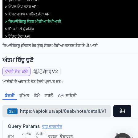
> ਐਪਲ ਐਪ ਸਟੋਰ API
> ਇੰਸਟਾਗ੍ਰਾਮ ਪਬਲਿਕ ਡੇਟਾ API
> ਜ਼ਿਆਓਹੋਂਗਸ਼ੂ ਸੋਸ਼ਲ ਮੀਡੀਆ ਏਪੀਆਈ
> IP ਪਤੇ ਦੀ ਪੁੱਛਗਿੱਛ
> ਰੈਡਿਟ ਡੇਟਾ API
> twitter(X) API
ਜ਼ਿਆਓਹੋਂਗਸ਼ੂ (ਲਿਟਲ ਰੈੱਡ ਬੁੱਕ) ਸੋਸ਼ਲ ਮੀਡੀਆ ਜਨਤਕ ਡੇਟਾ ਏ.ਪੀ.ਆਈ.
> ਡਾਇਨਪਿੰਗ ਨੋਟਸ ਡਾਟਾ API
ਅੰਤਮ ਬਿੰਦੂ ਚੁਣੋ
ਵੇਰਵੇ ਨੋਟ ਕਰੋ
笔记详情V2
ਆਈਡੀ ਦੇ ਅਧਾਰ ਤੇ ਨੋਟ ਵੇਰਵੇ ਪ੍ਰਾਪਤ ਕਰੋ।
ਬੇਨਤੀ
ਕੀਮਤ
ਡੈਮੋ
ਵਰਤੋਂ
API ਸਥਿਤੀ
https://apiok.us/api/0eab/note/detail/v1
ਭੇਜੋ
GET
Query Params
ਵਾਧੂ ਦਸਤਾਵੇਜ਼
ਟਾਈਪ
ਲੋੜੀਂਦਾ
ਪੂਰਵ-
ਨਾਮ
ਵਰਣਨ
ਉਦਾਹਰਨ