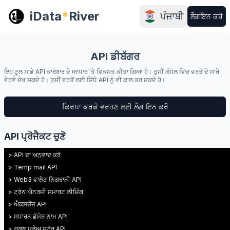
iData
*
River
ਪੰਜਾਬੀ
ਲੌਗਇਨ ਕਰੋ
API ਡੀਬੱਗਰ
ਇਹ ਟੂਲ ਸਾਡੇ API ਕਾਰੋਬਾਰ ਦੇ ਆਧਾਰ 'ਤੇ ਵਿਕਸਤ ਕੀਤਾ ਗਿਆ ਹੈ। ਤੁਸੀਂ ਕੰਸੋਲ ਵਿੱਚ ਵਰਤੋਂ ਦੇ ਸਾਰੇ
ਵੇਰਵੇ ਦੇਖ ਸਕਦੇ ਹੋ। ਤੁਸੀਂ ਵਰਤੋਂ ਲਈ ਸਿੱਧੇ API ਨੂੰ ਵੀ ਕਾਲ ਕਰ ਸਕਦੇ ਹੋ।
ਕਿਰਪਾ ਕਰਕੇ ਵਰਤਣ ਲਈ ਲੌਗ ਇਨ ਕਰੋ
API ਪ੍ਰੋਜੈਕਟ ਚੁਣੋ
> API ਦਾ ਅਨੁਵਾਦ ਕਰੋ
> Temp mail API
> Web3 ਵਾਲੇਟ ਨਿਗਰਾਨੀ API
> ਟ੍ਰੋਨ ਐਨਰਜੀ ਸਮਾਰਟ ਲੀਜ਼ਿੰਗ
> ਐਕਸਚੇਂਜ API
> ਸਧਾਰਨ ਡੋਮੇਨ ਨਾਮ API
> ਗੂਗਲ ਪਲੇਅ ਸਟੋਰ API