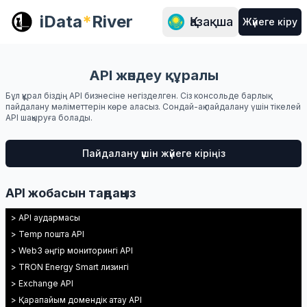
iData
*
River
Қазақша
Жүйеге кіру
API жөндеу құралы
Бұл құрал біздің API бизнесіне негізделген. Сіз консольде барлық
пайдалану мәліметтерін көре аласыз. Сондай-ақ пайдалану үшін тікелей
API шақыруға болады.
Пайдалану үшін жүйеге кіріңіз
API жобасын таңдаңыз
> API аудармасы
> Temp пошта API
> Web3 әңгір мониторингі API
> TRON Energy Smart лизингі
> Exchange API
> Қарапайым домендік атау API