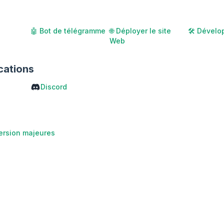
🤖 Bot de télégramme
🌐 Déployer le site
🛠️ Dévelo
Web
ations
Discord
ersion majeures