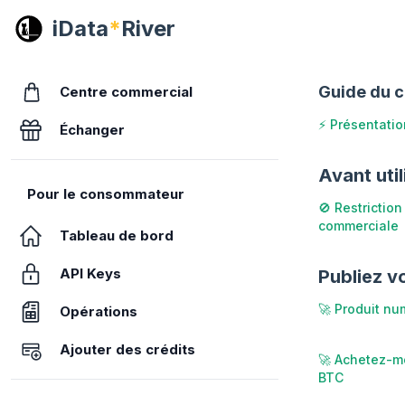
iData
*
River
Guide du 
Centre commercial
⚡ Présentatio
Échanger
Avant util
Pour le consommateur
🚫 Restriction
commerciale
Tableau de bord
API Keys
Publiez v
🚀 Produit nu
Opérations
Ajouter des crédits
🚀 Achetez-m
BTC