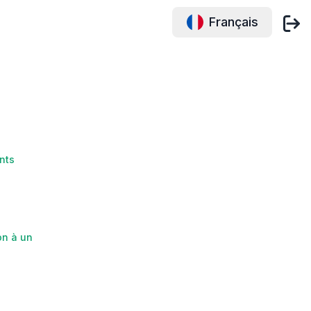
Français
nts
on à un