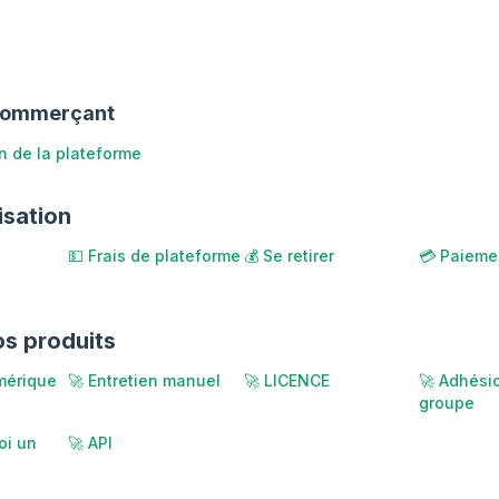
commerçant
n de la plateforme
isation
💵 Frais de plateforme
💰 Se retirer
💳 Paieme
os produits
mérique
🚀 Entretien manuel
🚀 LICENCE
🚀 Adhési
groupe
oi un
🚀 API