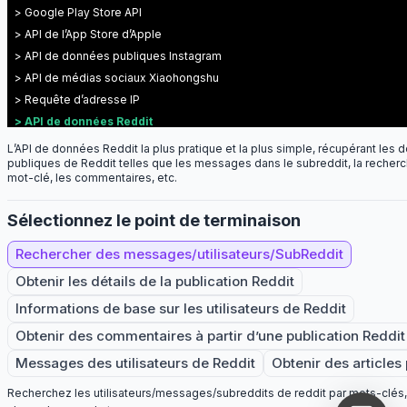
> Google Play Store API
> API de l’App Store d’Apple
> API de données publiques Instagram
> API de médias sociaux Xiaohongshu
> Requête d’adresse IP
> API de données Reddit
> twitter(X) API
L’API de données Reddit la plus pratique et la plus simple, récupérant les
publiques de Reddit telles que les messages dans le subreddit, la recherc
> API de données de Dianping Notes
mot-clé, les commentaires, etc.
Sélectionnez le point de terminaison
Rechercher des messages/utilisateurs/SubReddit
Obtenir les détails de la publication Reddit
Informations de base sur les utilisateurs de Reddit
Obtenir des commentaires à partir d’une publication Reddit
Messages des utilisateurs de Reddit
Obtenir des articles
Recherchez les utilisateurs/messages/subreddits de reddit par mots-clés,